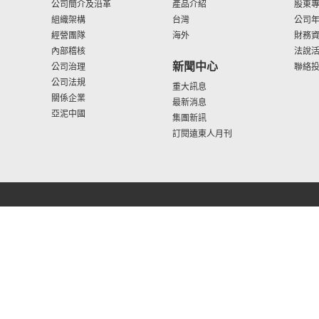
公司簡介及沿革
產品介紹
股東
組織架構
台灣
公司
經營團隊
海外
財務
內部稽核
法說
新聞中心
公司治理
聯絡
公司法規
重大訊息
關係企業
最新消息
亞泥中國
集團新訊
訂閱遠東人月刊