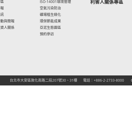
利害人關係專區
專區
ISO-14001環境管理
年報
空氣污染防治
資訊
礦場植生綠化
活動與簡報
環保節能成果
投資人關係
亞泥生態園區
預約參訪
台北市大安區敦化南路二段207號30、31樓
電話：+886-2-2733-8000