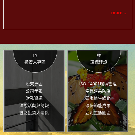
more...
IR
EP
投資人專區
環保建設
股東專區
ISO-14001環境管理
公司年報
空氣污染防治
財務資訊
礦場植生綠化
法說活動與簡報
環保節能成果
聯絡投資人關係
亞泥生態園區