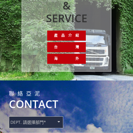
&
SERVICE
產 品 介 紹
台 灣
海 外
聯絡亞泥
CONTACT