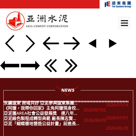
NEWS
永續遠東 跨域共好 亞泥參與遠東集團跨產業永續策展實踐
2026/07/14
《阿嬤，我帶你回家》主角阿嬤現身校園 亞泥第八屆啟發生命影展串起世代情感
2026/07/02
亞泥獲AREA社會公益發展獎 連八年獲獎再頒永續發展銀級標章
2026/07/01
亞泥綠色製程成轉型典範 廠長陳志賢獲「傑出工程師獎」 水泥業唯一
2026/06/05
亞泥「蝴蝶棲地營造公益計畫」前進長濱國中 依循在地環境打造生態棲地 推動蝴蝶廊道延伸
2026/05/29