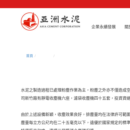
企業永續發展
關
首頁
環保建設
空氣汙染防制
水泥之製造過程已處理粉塵作業為主，粉塵之外亦不僅造成
司新竹廠有靜電收塵機六座，濾袋收塵機四十五套，投資資
由於上述設備新穎，收塵效果良好，排塵量均在法律許可範
塵量每立方公尺均在二十五毫克以下，遠優於國家規定的標