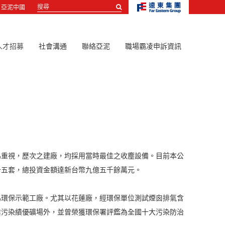
搜
亞泥中國
尋...
人才招募
社會溝通
聯絡亞泥
職場霸凌申訴資訊
為重視，歷次之建廠，均採用當時最佳之收塵設備。目前本公
十五套，總投資金額達新台幣九億五千餘萬元。
為環保示範工廠。尤其以花蓮廠，經環保單位測試煙囪排氣含
業污染績優礦場外，並曾榮獲環保署評鑑為全國十大污染防治