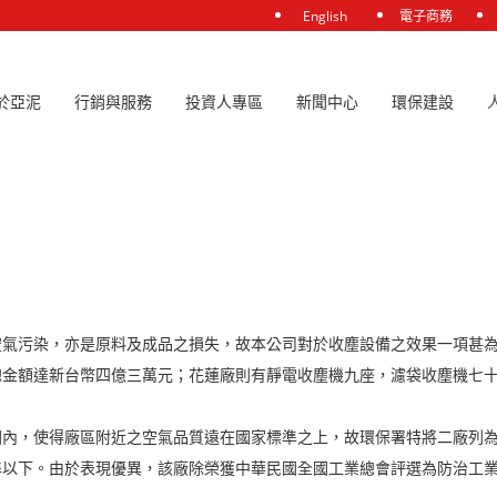
English
電子商務
於亞泥
行銷與服務
投資人專區
新聞中心
環保建設
空氣污染，亦是原料及成品之損失，故本公司對於收塵設備之效果一項甚
總金額達新台幣四億三萬元；花蓮廠則有靜電收塵機九座，濾袋收塵機七
圍內，使得廠區附近之空氣品質遠在國家標準之上，故環保署特將二廠列
準以下。由於表現優異，該廠除榮獲中華民國全國工業總會評選為防治工