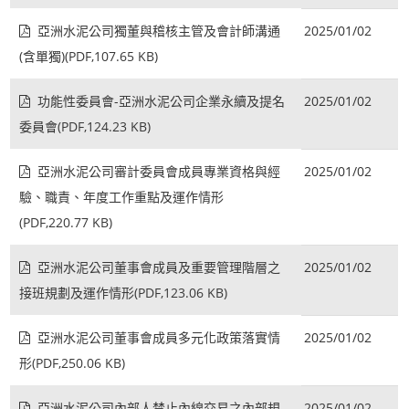
亞洲水泥公司獨董與稽核主管及會計師溝通
2025/01/02
(含單獨)(PDF,107.65 KB)
功能性委員會-亞洲水泥公司企業永續及提名
2025/01/02
委員會(PDF,124.23 KB)
亞洲水泥公司審計委員會成員專業資格與經
2025/01/02
驗、職責、年度工作重點及運作情形
(PDF,220.77 KB)
亞洲水泥公司董事會成員及重要管理階層之
2025/01/02
接班規劃及運作情形(PDF,123.06 KB)
亞洲水泥公司董事會成員多元化政策落實情
2025/01/02
形(PDF,250.06 KB)
亞洲水泥公司內部人禁止內線交易之內部規
2025/01/02