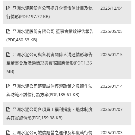
亞洲水泥股份有公司提升企業價值計畫及執
2025/12/04
行情形(PDF,197.72 KB)
亞洲水泥股份有限公司 董事會績效評估報告
2025/05/05
(PDF,480.53 KB)
亞洲水泥公司與各利害關係人溝通情形報告
2025/01/15
至董事會及溝通情形與實際回應情形(PDF,1.36
MB)
亞洲水泥公司落實誠信經營政策之具體作法
2025/01/14
與防範不誠信行為方案(PDF,185.61 KB)
亞洲水泥公司各項員工福利措施、退休制度
2025/01/07
與其實施情形(PDF,159.98 KB)
亞洲水泥公司誠信經營之運作及年度執行情
2025/01/03