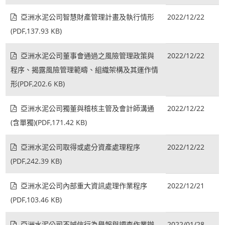
亞洲水泥公司智慧財產管理計畫及執行情形
2022/12/22
(PDF,137.93 KB)
亞洲水泥公司董事會通過之風險管理政策與
2022/12/22
程序、揭露風險管理範疇、組織架構及其運作情
形(PDF,202.6 KB)
亞洲水泥公司獨董與稽核主管及會計師溝通
2022/12/22
(含單獨)(PDF,171.42 KB)
亞洲水泥公司取得或處分資產處理程序
2022/12/22
(PDF,242.39 KB)
亞洲水泥公司內部重大資訊處理作業程序
2022/12/21
(PDF,103.46 KB)
亞洲水泥公司不誠信行為舉報與調查作業辦
2022/01/28