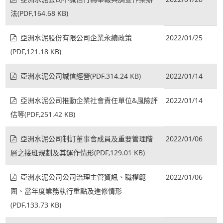
法(PDF,164.68 KB)
亞洲水泥股份有限公司企業永續政策
2022/01/25
(PDF,121.18 KB)
亞洲水泥公司誠信經營(PDF,314.24 KB)
2022/01/14
亞洲水泥公司推動企業社會責任單位&風險評
2022/01/14
估等(PDF,251.42 KB)
亞洲水泥公司制訂董事會成員及重要管理階
2022/01/06
層之接班規劃及其運作情形(PDF,129.01 KB)
亞洲水泥公司公司治理主管資訊、職權範
2022/01/06
圍、當年度業務執行重點及進修情形
(PDF,133.73 KB)