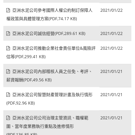
亞洲水泥公司參考國際人權公約制訂保障人
2021/01/22
權政策與具體管理方案(PDF,74.17 KB)
亞洲水泥公司誠信經營(PDF,289.61 KB)
2021/01/22
亞洲水泥公司推動企業社會責任單位&風險評
2021/01/22
估等(PDF,299.41 KB)
亞洲水泥公司內部稽核人員之任免、考評、
2021/01/21
薪資報酬(PDF,49.56 KB)
亞洲水泥公司智慧財產管理計畫及執行情形
2021/01/21
(PDF,92.96 KB)
亞洲水泥公司公司治理主管資訊、職權範
2021/01/21
圍、當年度業務執行重點及進修情形
(PDF,136.85 KB)