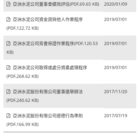
亞洲水泥公司董事會績效評估(PDF,69.65 KB)
2020/01/09
亞洲水泥公司資金貸與他人作業程序
2019/07/01
(PDF,122.72 KB)
亞洲水泥公司背書保證作業程序(PDF,120.53
2019/07/01
KB)
亞洲水泥公司取得或處分資產處理程序
2019/07/01
(PDF,268.62 KB)
亞洲水泥股份有限公司董事選舉辦法
2017/11/20
(PDF,240.62 KB)
亞洲水泥股份有限公司道德行為準則
2017/07/19
(PDF,166.99 KB)