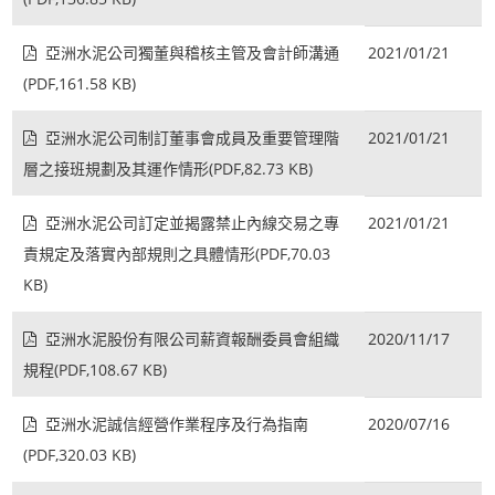
亞洲水泥公司獨董與稽核主管及會計師溝通
2021/01/21
(PDF,161.58 KB)
亞洲水泥公司制訂董事會成員及重要管理階
2021/01/21
層之接班規劃及其運作情形(PDF,82.73 KB)
亞洲水泥公司訂定並揭露禁止內線交易之專
2021/01/21
責規定及落實內部規則之具體情形(PDF,70.03
KB)
亞洲水泥股份有限公司薪資報酬委員會組織
2020/11/17
規程(PDF,108.67 KB)
亞洲水泥誠信經營作業程序及行為指南
2020/07/16
(PDF,320.03 KB)