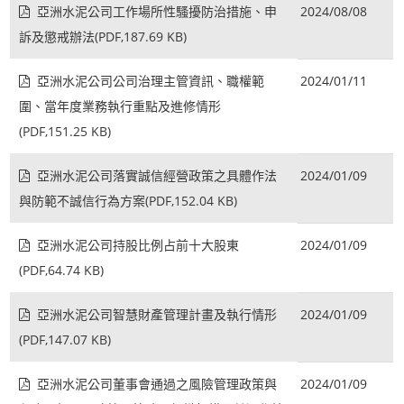
亞洲水泥公司工作場所性騷擾防治措施、申
2024/08/08
訴及懲戒辦法(PDF,187.69 KB)
亞洲水泥公司公司治理主管資訊、職權範
2024/01/11
圍、當年度業務執行重點及進修情形
(PDF,151.25 KB)
亞洲水泥公司落實誠信經營政策之具體作法
2024/01/09
與防範不誠信行為方案(PDF,152.04 KB)
亞洲水泥公司持股比例占前十大股東
2024/01/09
(PDF,64.74 KB)
亞洲水泥公司智慧財產管理計畫及執行情形
2024/01/09
(PDF,147.07 KB)
亞洲水泥公司董事會通過之風險管理政策與
2024/01/09