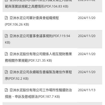
範與落實該規範之具體情形(PDF,104.83 KB)
亞洲水泥公司審計委員會組織規程
2024/11/20
(PDF,106.26 KB)
亞洲水泥公司董事會議事規則(PDF,119.94
2024/11/20
KB)
亞洲水泥股份有限公司關係人相互間財務業
2024/11/20
務相關作業規範(PDF,121.35 KB)
亞洲水泥公司永續報告書編製及確信作業程
2024/11/20
序(PDF,92.2 KB)
亞洲水泥股份有限公司工作場所性騷擾防治
2024/11/13
措施、申訴及懲戒辦法(PDF,187.7 KB)