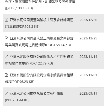
程序、揭露風險管理範疇、組織架構及其運作情
形(PDF,198.15 KB)
亞洲水泥公司獨董與稽核主管及會計師溝通
2023/12/26
(含單獨)(PDF,105.2 KB)
亞洲水泥公司內部人禁止內線交易之內部規
2023/12/25
範與落實該規範之具體情形(DOCX,58.14 KB)
亞洲水泥股份有限公司關係人相互間財務業
2023/11/14
務相關作業規範(PDF,122.79 KB)
亞洲水泥股份有限公司企業永續委員會組織
2023/11/01
規程(PDF,96.23 KB)
亞洲水泥公司推動永續發展執行情形
2023/09/11
(PDF,251.44 KB)