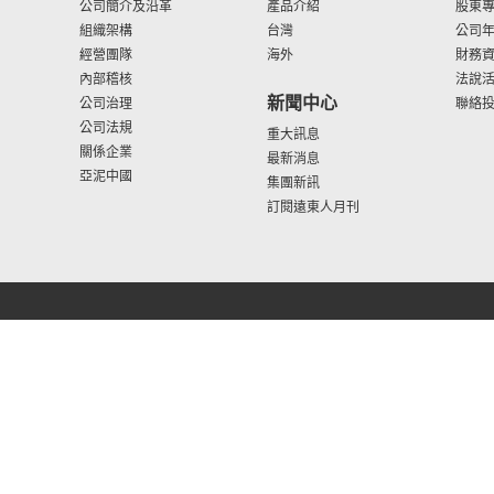
公司簡介及沿革
產品介紹
股東
組織架構
台灣
公司
經營團隊
海外
財務
內部稽核
法說
新聞中心
公司治理
聯絡
公司法規
重大訊息
關係企業
最新消息
亞泥中國
集團新訊
訂閱遠東人月刊