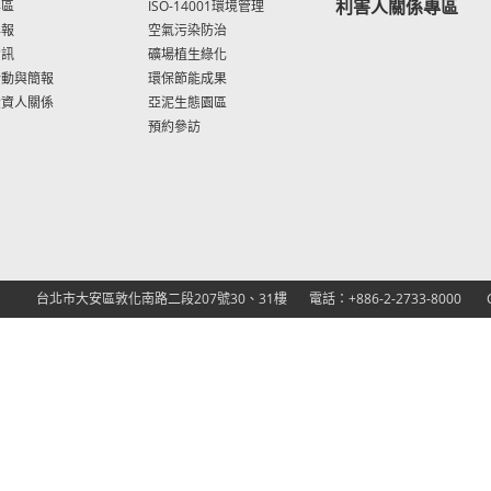
利害人關係專區
專區
ISO-14001環境管理
年報
空氣污染防治
資訊
礦場植生綠化
活動與簡報
環保節能成果
投資人關係
亞泥生態園區
預約參訪
台北市大安區敦化南路二段207號30、31樓
電話：+886-2-2733-8000