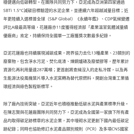
穩健邁向低碳轉型。在團隊共同努力下，亞泥成為亞洲第四家通過
SBTi 1.5°C減碳目標驗證的水泥企業，並連續六年超越減量目標；近
年更陸續入選標普全球（S&P Global）《永續年鑑》、CDP氣候變遷
評比A級最高等級，花蓮廠亦11度獲得經濟部「產業溫室氣體減量績
優廠商」肯定，持續保持全國單一工廠獲獎次數最多紀錄。
亞泥花蓮廠也持續展現減碳成果，跨界協力去化13種產業、23類別的
廢棄物，包含淨水污泥、焚化底渣、煉鋼爐碴及廢塑膠等，歷年累計
資源化再利用量達287萬噸；更首創將查緝沒入的走私冷媒，以及再
生能源汰役風機葉片導入水泥窯轉為替代原燃料，開創台灣重工業循
環經濟與綠色製程新標竿。
除了廠內技術突破，亞泥近年也積極推動低碳水泥與產業標準升級。
在陳志賢與花蓮廠團隊共同努力下，亞泥成為全國第一家旗下所有產
品均取得碳足跡標章的水泥企業，其中墁砌水泥更創下國內最低碳足
跡紀錄；同時也協助修訂水泥產品類別規則（PCR）及多項CNS國家