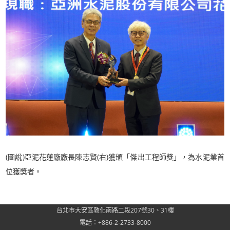
(圖說)亞泥花蓮廠廠長陳志賢(右)獲頒「傑出工程師獎」，為水泥業首
位獲獎者。
台北市大安區敦化南路二段207號30、31樓
電話：+886-2-2733-8000