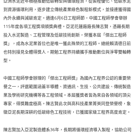
亞洲水泥近年積極推動低碳轉型與循環經濟，從製程優化、低碳水泥
到資源循環利用，逐步建立傳統產業綠色製程新模式，並接連獲得國
內外永續與減碳肯定。適逢6月6日工程師節，中國工程師學會舉辦
115年度各項工程獎項頒獎典禮。亞泥花蓮廠廠長陳志賢，憑藉長期
投入水泥製造、工程管理及低碳技術創新，榮獲本屆「傑出工程師
獎」，成為水泥業首位也是唯一獲此殊榮的工程師。總統賴清德日前
也特別接見全體得獎人，期勉工程界持續攜手推動數位與淨零雙軸轉
型。
中國工程師學會辦理的「傑出工程師獎」為國內工程界公認的重要榮
譽之一，評選範圍涵蓋半導體、資通訊、生技、公共建設、傳統製造
業及學術研究機構等各工程領域。本屆獲獎者皆為來自各領域的頂尖
專家，得獎難度極高。陳志賢此次與高科技產業菁英同登榮譽榜，象
徵亞泥長期深耕的低碳綠色工程技術，已獲國家級工程界高度肯定。
陳志賢加入亞泥製造體系36年，長期將循環經濟導入製程，協助公司