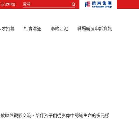
搜
亞泥中國
尋...
人才招募
社會溝通
聯絡亞泥
職場霸凌申訴資訊
片放映與觀影交流，陪伴孩子們從影像中認識生命的多元樣