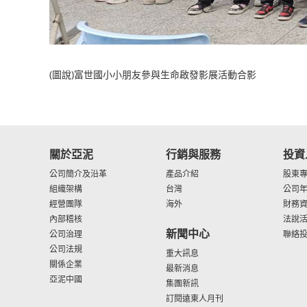
(圖說)富世國小小朋友參與生命啟發影展活動合影
關於亞泥
行銷與服務
投資
公司簡介及沿革
產品介紹
股東
組織架構
台灣
公司
經營團隊
海外
財務
內部稽核
法說
新聞中心
公司治理
聯絡
公司法規
重大訊息
關係企業
最新消息
亞泥中國
集團新訊
訂閱遠東人月刊