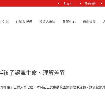
English
電子商務
於亞泥
行銷與服務
投資人專區
新聞中心
環保建設
伴孩子認識生命、理解差異
陪伴孩子認識生命、理解差異
生命影展」已邁入第七屆，本月起正式啟動校園巡迴放映活動。透過紀錄