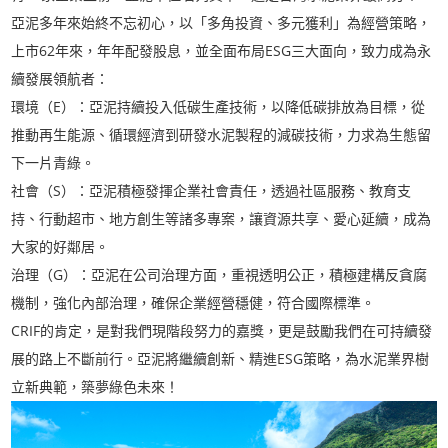
亞泥多年來始終不忘初心，以「多角投資、多元獲利」為經營策略，
上市62年來，年年配發股息，並全面布局ESG三大面向，致力成為永
續發展領航者：
環境（E）：亞泥持續投入低碳生產技術，以降低碳排放為目標，從
推動再生能源、循環經濟到研發水泥製程的減碳技術，力求為生態留
下一片青綠。
社會（S）：亞泥積極發揮企業社會責任，透過社區服務、教育支
持、行動超市、地方創生等諸多專案，讓資源共享、愛心延續，成為
大家的好鄰居。
治理（G）：亞泥在公司治理方面，重視透明公正，積極建構反貪腐
機制，強化內部治理，確保企業經營穩健，符合國際標準。
CRIF的肯定，是對我們現階段努力的嘉獎，更是鼓勵我們在可持續發
展的路上不斷前行。亞泥將繼續創新、精進ESG策略，為水泥業界樹
立新典範，築夢綠色未來！