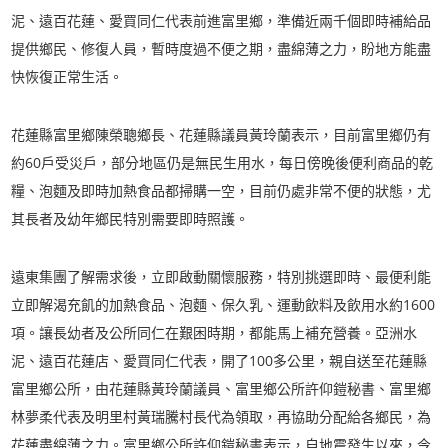
泥、遠百花蓮、愛買同仁代表前進富里鄉，準備近兩千個即時補給品
提供鄉民、修復人員，暫時度過不便之期，盡綿薄之力，盼地方能盡
快恢復正常生活。
花蓮縣富里鄉陳榮聰鄉長、花蓮縣議員黃玲蘭表示，目前富里鄉仍有
約60戶受災戶，部分地區仍是無民生用水，每日傍晚後便利商品的乾
糧、泡麵及即時加熱食品都掃購一空，目前仍處非常不便的狀態，尤
其長者及幼年鄉民特別需要即時照護。
遠東集團了解需求後，立即啟動關懷服務，特別挑選即時、最便利能
立即解渴充飢的加熱食品、泡麵、保久乳、運動飲料及飲用水約1600
項。讓長幼者及公所同仁在艱困時期，都能馬上補充營養。亞洲水
泥、遠百花蓮店、愛買同仁代表，開了100多公里，親自送至花蓮縣
富里鄉公所，由花蓮縣黃玲蘭議員、富里鄉公所許仰鎧秘書、富里鄉
林夢柔代表及明里村黃瑞騰村長代為領取，再協助分配給各鄉民，為
花蓮盡綿薄之力。富里鄉公所許仰鎧秘書表示，自地震發生以來，今