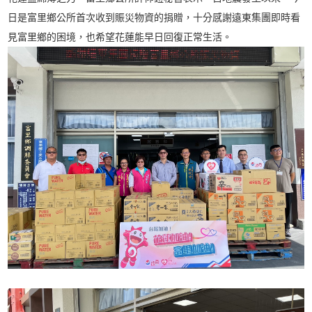
日是富里鄉公所首次收到賑災物資的捐贈，十分感謝遠東集團即時看
見富里鄉的困境，也希望花蓮能早日回復正常生活。