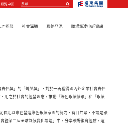
搜
亞泥中國
尋...
人才招募
社會溝通
聯絡亞泥
職場霸凌申訴資訊
業社會責任獎」的「菁英獎」，對於一再獲得國內外企業社會責任
會、用之於社會的經營理念，推動「綠色永續循環」和「永續
為，亞泥長期以來在營造綠色永續家園的努力，有目共睹，不論是礦
大會暨第二屆全球氣候變化論壇」中，分享礦場復育經驗，這