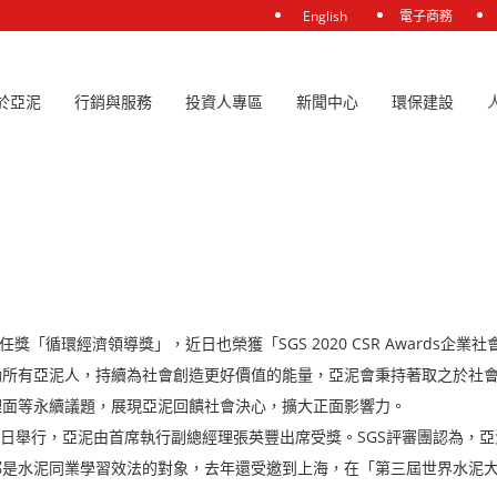
English
電子商務
於亞泥
行銷與服務
投資人專區
新聞中心
環保建設
獎
循環經濟領導獎」，近日也榮獲「SGS 2020 CSR Awards企
勵所有亞泥人，持續為社會創造更好價值的能量，亞泥會秉持著取之於社
理面等永續議題，展現亞泥回饋社會決心，擴大正面影響力。
禮，於23日舉行，亞泥由首席執行副總經理張英豐出席受獎。SGS評審團認
都是水泥同業學習效法的對象，去年還受邀到上海，在「第三屆世界水泥