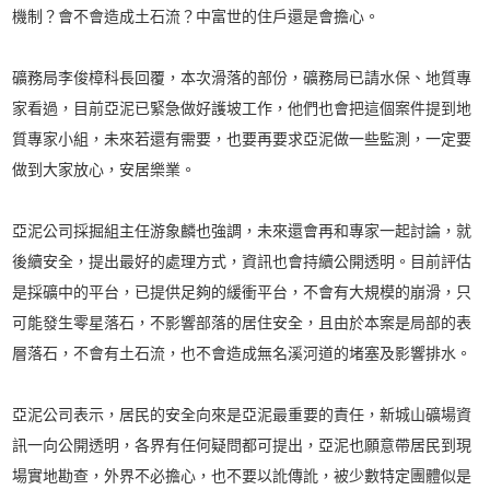
機制？會不會造成土石流？中富世的住戶還是會擔心。
礦務局李俊樟科長回覆，本次滑落的部份，礦務局已請水保、地質專
家看過，目前亞泥已緊急做好護坡工作，他們也會把這個案件提到地
質專家小組，未來若還有需要，也要再要求亞泥做一些監測，一定要
做到大家放心，安居樂業。
亞泥公司採掘組主任游象麟也強調，未來還會再和專家一起討論，就
後續安全，提出最好的處理方式，資訊也會持續公開透明。目前評估
是採礦中的平台，已提供足夠的緩衝平台，不會有大規模的崩滑，只
可能發生零星落石，不影響部落的居住安全，且由於本案是局部的表
層落石，不會有土石流，也不會造成無名溪河道的堵塞及影響排水。
亞泥公司表示，居民的安全向來是亞泥最重要的責任，新城山礦場資
訊一向公開透明，各界有任何疑問都可提出，亞泥也願意帶居民到現
場實地勘查，外界不必擔心，也不要以訛傳訛，被少數特定團體似是