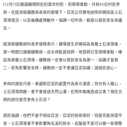
(12月7)日邀請礦場附近的富世村民，到現場會勘，共有65位村民參
與。在經濟部礦務局長官的督導下，亞泥公司實地說明非開採區土石
滑落情況，以及後續處理動作，強調一切作為，都是以居民安全為優
先。
經濟部礦務局科長李俊樟表示，礦場發生非開採區表層土石滾落後，
第一時間已通報礦務局，且水保監造技師、地質師已至現場會勘，確
認為表層土石滑落，礦務局一定會以居民安全為第一、採礦才是第
二，若有影響安全時，礦務局一定不會讓亞泥採礦，請居民放心。
參與的居民代表，普遍對亞泥的處置作為表示滿意；但也有人擔心，
土石滑落問題，會不會造成天然山溝，在明年颱風造成災害？現在北
側的部份是否會有土石流？
居民強調，他們不是不相信亞泥，亞泥的技術很好，但是否能保證平
安，土石滑落會不會影響無名溪的排水，岩盤是不是可以做一些預警