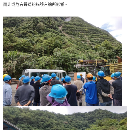
而非或危言聳聽的錯誤言論所影響。