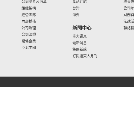
公司簡介及沿革
產品介紹
股東
組織架構
台灣
公司
經營團隊
海外
財務
內部稽核
法說
新聞中心
公司治理
聯絡
公司法規
重大訊息
關係企業
最新消息
亞泥中國
集團新訊
訂閱遠東人月刊