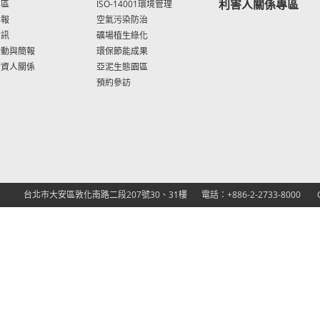
利害人關係專區
專區
ISO-14001環境管理
年報
空氣污染防治
資訊
礦場植生綠化
活動與簡報
環保節能成果
投資人關係
亞泥生態園區
預約參訪
台北市大安區敦化南路二段207號30、31樓
電話：+886-2-2733-8000