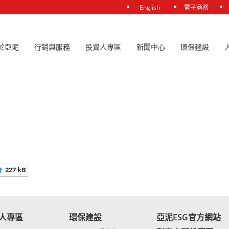
English
電子商務
於亞泥
行銷與服務
投資人專區
新聞中心
環保建設
7個法人/個人提出民事訴訟
227 kB
f
人專區
環保建設
亞泥ESG官方網站