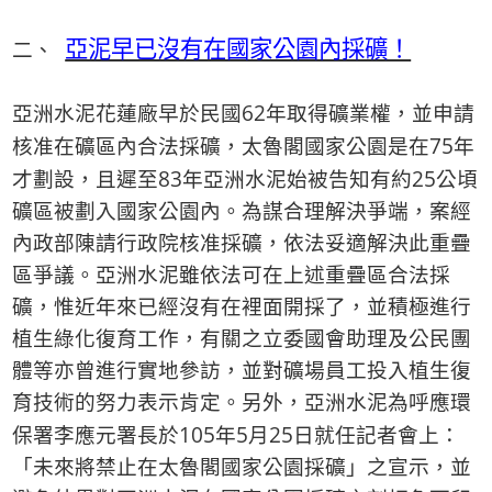
亞泥早已沒有在國家公園內採礦！
二、
62
亞洲水泥花蓮廠早於民國
年取得礦業權，並申請
75
核准在礦區內合法採礦，太魯閣國家公園是在
年
83
25
才劃設，且遲至
年亞洲水泥始被告知有約
公頃
礦區被劃入國家公園內。為謀合理解決爭端，案經
內政部陳請行政院核准採礦，依法妥適解決此重疊
區爭議。亞洲水泥雖依法可在上述重疊區合法採
礦，惟近年來已經沒有在裡面開採了，並積極進行
植生綠化復育工作，有關之立委國會助理及公民團
體等亦曾進行實地參訪，並對礦場員工投入植生復
育技術的努力表示肯定。另外，亞洲水泥為呼應環
105
5
25
保署李應元署長於
年
月
日就任記者會上：
「未來將禁止在太魯閣國家公園採礦」之宣示，並