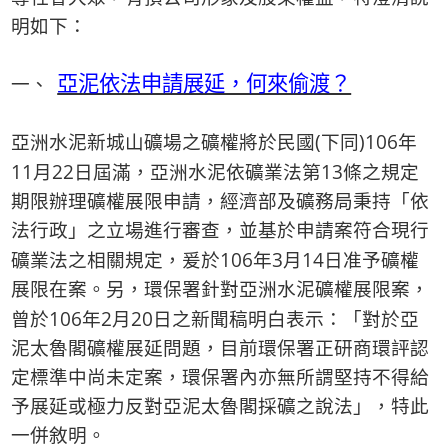
明如下：
一、
亞泥依法申請展延，何來偷渡？
(
)106
亞洲水泥新城山礦場之礦權將於民國
下同
年
11
22
13
月
日屆滿，亞洲水泥依礦業法第
條之規定
期限辦理礦權展限申請，經濟部及礦務局秉持「依
法行政」之立場進行審查，並基於申請案符合現行
106
3
14
礦業法之相關規定，爰於
年
月
日准予礦權
展限在案。另，環保署針對亞洲水泥礦權展限案，
106
2
20
曾於
年
月
日之新聞稿明白表示：「對於亞
泥太魯閣礦權展延問題，目前環保署正研商環評認
定標準中尚未定案，環保署內亦無所謂堅持不得給
予展延或極力反對亞泥太魯閣採礦之說法」，特此
一併敘明。