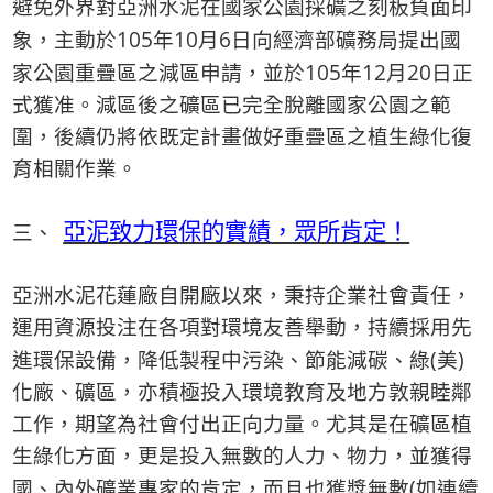
避免外界對亞洲水泥在國家公園採礦之刻板負面印
105
10
6
象，主動於
年
月
日向經濟部礦務局提出國
105
12
20
家公園重疊區之減區申請，並於
年
月
日正
式獲准。減區後之礦區已完全脫離國家公園之範
圍，後續仍將依既定計畫做好重疊區之植生綠化復
育相關作業。
三、
亞泥致力環保的實績，眾所肯定！
亞洲水泥花蓮廠自開廠以來，秉持企業社會責任，
運用資源投注在各項對環境友善舉動，持續採用先
(
)
進環保設備，降低製程中污染、節能減碳、綠
美
化廠、礦區，亦積極投入環境教育及地方敦親睦鄰
工作，期望為社會付出正向力量。尤其是在礦區植
生綠化方面，更是投入無數的人力、物力，並獲得
(
國、內外礦業專家的肯定，而且也獲獎無數
如連續