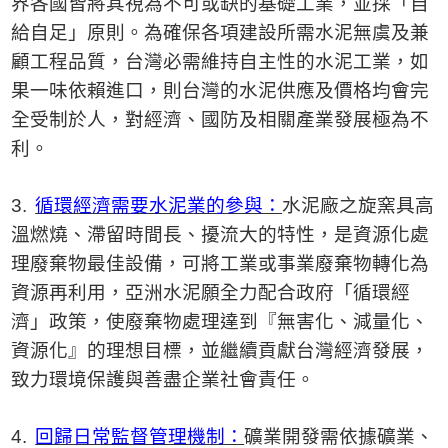
界各國皆將其視為不可或缺的基礎工業，並採「自
給自足」原則。為確保各項建設所需水泥無虞及兼
顧工程品質，台灣必需維持自主性的水泥工業，如
果一味依賴進口，則台灣的水泥供應及價格均會完
全受制於人，對經濟、國防及相關產業發展極為不
利。
3.
循環經濟需要水泥業的參與：
水泥廠之旋窯具高
溫燃燒、滯留時間長、擾流大的特性，是資源化處
理廢棄物最佳設備
，可將工業或事業廢棄物轉化為
資源再利用，亞洲水泥願全力配合政府「循環經
濟」政策，使廢棄物處理達到『無害化、減量化、
資源化』的理想目標，並繼續貢獻台灣經濟發展，
致力環境保護與善盡企業社會責任。
4.
回歸日常監督管理機制：
礦業開發需依據礦業、