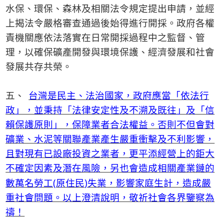
水保、環保、森林及相關法令規定提出申請，並經
上揭法令嚴格審查通過後始得進行開採。政府各權
責機關應依法落實在日常開採過程中之監督、管
理，以確保礦產開發與環境保護、經濟發展和社會
發展共存共榮。
五、
台灣是民主、法治國家，政府應當「依法行
政」，並秉持「法律安定性及不溯及既往」及「信
賴保護原則」，保障業者合法權益。否則不但會對
礦業、水泥等關聯產業產生嚴重衝擊及不利影響，
且對現有已設廠投資之業者，更平添經營上的鉅大
不確定因素及潛在風險，另也會造成相關產業鏈的
(
)
數萬名勞工
原住民
失業，影響家庭生計，造成嚴
重社會問題。以上澄清說明，敬祈社會各界鑒察為
禱！