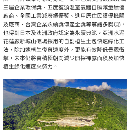
三屆企業環保獎、五度獲頒溫室氣體自願減量績優
廠商、全國工業減廢績優獎、進用原住民績優機關
)
及廠商、台灣企業永續獎傳產金獎等等諸多獎項
，
也得到日本及澳洲政府認定為永續典範。亞洲水泥
花蓮廠新城山礦場採用的自創植生土包快速綠化工
法，除加速植生復育速度外，更能有效降低景觀衝
擊，未來仍將會積極朝向減少開採裸露面積及加快
植生綠化速度來努力。