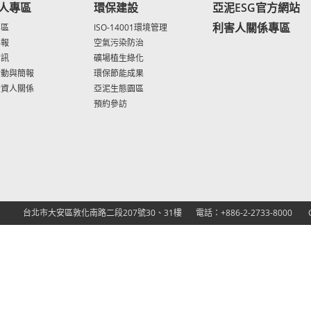
人專區
環保建設
亞泥ESG官方網站
利害人關係專區
專區
ISO-14001環境管理
年報
空氣污染防治
資訊
礦場植生綠化
活動與簡報
環保節能成果
投資人關係
亞泥生態園區
預約參訪
台北市大安區敦化南路二段207號30、31樓
電話：+886-2-2733-8000