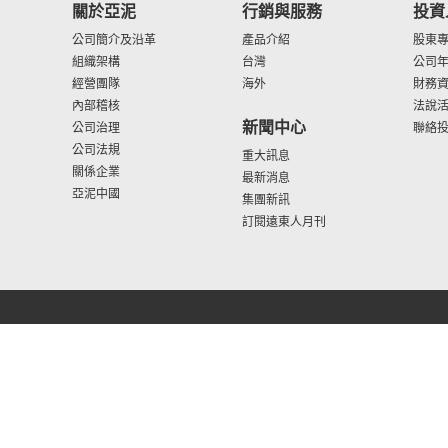
關於亞泥
行銷與服務
投資
公司簡介及沿革
產品介紹
股東
組織架構
台灣
公司
經營團隊
海外
財務
內部稽核
法說
新聞中心
公司治理
聯絡
公司法規
重大訊息
關係企業
最新消息
亞泥中國
集團新訊
訂閱遠東人月刊