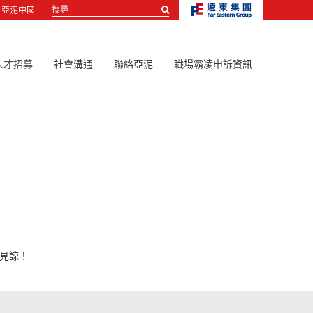
搜
亞泥中國
尋...
人才招募
社會溝通
聯絡亞泥
職場霸凌申訴資訊
請見諒！